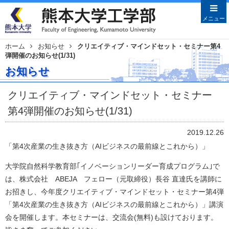
メニューを閉じる
メニュー
ホーム
お知らせ
クリエイティブ・マインドセット・セミナー第4
弾開催のお知らせ(1/31)
Japanese
English
お知らせ
HOME
クリエイティブ・マインドセット・セミナー
学部案内
第4弾開催のお知らせ(1/31)
学部長あいさつ
沿革
2019.12.26
教育目的・目標
「第4次産業の生き抜き方（AIビジネスの最前線とこれから）」
教員特集
大学院自然科学教育部｢イノベーションリーダー育成プログラム｣で
学科案内
は、株式会社 ABEJA フェロー（元取締役）長谷 直達氏を講師に
お招きし、今年度クリエイティブ・マインドセット・セミナー第4弾
土木建築学科
「第4次産業の生き抜き方（AIビジネスの最前線とこれから）」講演
機械数理工学科
会を開催します。本セミナーは、交流会(無料)も設けております。
情報電気工学科