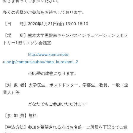
皆さま奮ってご参加ください。
材料・応用化学科
多くの皆様のご参加をお待ちしております。
半導体デバイス工学課程
【日 時】2020年1月31日(金) 16:00-18:10
取得資格
【場 所】熊本大学黒髪南キャンパスインキュベーションラボラ
入試情報
トリー1階リエゾン会議室
学生活動
http://www.kumamoto-
国際交流
u.ac.jp/campusjouhou/map_kurokami_2
施設紹介
※85番の建物になります。
お知らせ
【対 象 者】大学院生、ポストドクター、学部生、教員、一般（企
交通アクセス
業人）等
キャンパスマップ
どなたでもご参加いただけます
お問い合わせ
【参 加 費】無料
運用ポリシー
【申込方法】参加を希望される方はお名前・ご所属を下記までご連