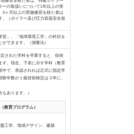
実地修習を経た者は、特級ボイラー
ラーの取扱いについて1年以上の実
、3ヶ月以上の実施修習を経た者は
す。（ボイラー及び圧力容器安全規
実習」、「地球環境工学」の科目を
とができます。（測量法）
指定された学科を卒業すると、技術
ます。現在、下表に示す学科（教育
請中で、承認されれば正式に指定学
経験年数が１級技術検定は３年に、
合もあります。）
（教育プログラム）
基盤工学、地域デザイン、建築