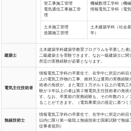
管工事施工管理
機械数理工学科（機
電気通信工事施工管
情報電気工学科（電
理
土木施工管理
土木建築学科（社会
造園施工管理
学）
土木建築学科建築学教育プログラムを卒業した者
建築士
二級建築士を受験できます。なお一級建築士に関
所定の実務経験が必要となります。
情報電気工学科の卒業生で、在学中に所定の科目
上の電気工作物の工事、維持又は運用の実務経験
術者の免状が、また電圧１万ボルト以上の電気工
電気主任技術者
験が３年以上の者は第２種電気主任技術者の免状
す。なお、卒業前の実務経験も、その年数の１／
ることができます。（電気事業法の規定に基づく
情報電気工学科の卒業生で、在学中に所定の科目
無線技術士
以内に限り第一級陸上無線技術士国家試験で無線
従事者規則）