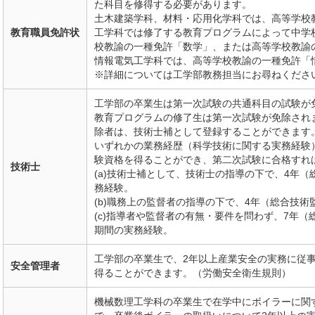
た科目を修得する必要があります。
土木建築学科、材料・応用化学科では、高等学校
教育職員免許状
工学科では修了する教育プログラムによって中学
校教諭の一種免許「数学」、または高等学校教諭
情報電気工学科では、高等学校教諭の一種免許「
※詳細については工学部教務担当にお尋ねくださ
工学部の卒業生は第一次試験の共通科目の試験が免
教育プログラムの修了生は第一次試験が免除され
除者は、技術士補として登録することができます。技
いずれかの業務経歴（科学技術に関する実務経験
験資格を得ることができ、第二次試験に合格すれ
技術士
(a)技術士補として、技術士の指導の下で、4年
務経験。
(b)職務上の監督者の指導の下で、4年（総合技
(c)指導者や監督者の有無・要件を問わず、7年（
期間の実務経験。
工学部の卒業生で、2年以上産業安全の実務に従
安全管理者
得ることができます。（労働安全衛生規則）
機械数理工学科の卒業生で在学中にボイラーに関