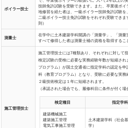
で、卒業後ボイラーの取扱いについて2年以上の
技師免許試験を受験できます。また、卒業後ボイ
ボイラー技士
地修習を経た者は、一級ボイラー技師免許試験を
二級ボイラー技士免許試験をそれぞれ受験できま
則）
在学中に土木建築学科開講の「測量学」、「測量
測量士
すべて修得した者は測量士補の資格を取得するこ
施工管理技士には7種類あり、それぞれに対して
検定試験の受検に必要な実務経験年数が短縮され
プログラム）が国土交通省に指定学科の認定を申
科（教育プログラム）となり、受験に必要な実務
２級技術検定は１年に短縮されます。
（承認された場合でも、履修科目に条件が付く場
検定種目
指定学科
施工管理技士
建築機械施工
建築施工管理
土木建築学科（社会
電気工事施工管理
学）