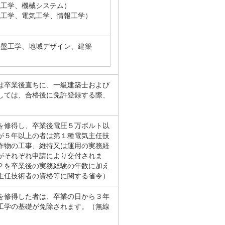
械工学、機械システム）
気工学、電気工学、情報工学）
基盤工学、地域デザイン、建築
は卒業後直ちに、一級建築士および
しては、合格後に免許登録する際、
を修得し、卒業後電圧５万ボルト以
が５年以上の者は第１種電気主任技
作物の工事、維持又は運用の実務経
がそれぞれ申請により交付されま
２を卒業後の実務経験の年数に加え
主任技術者の資格等に関する省令）
を修得した者は、卒業の日から３年
工学の基礎が免除されます。（無線