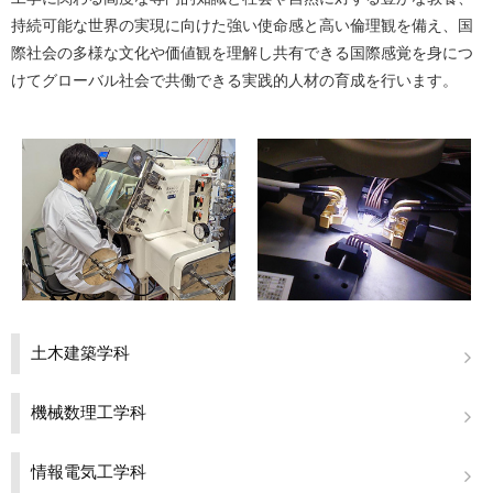
材料・応用化学科
持続可能な世界の実現に向けた強い使命感と高い倫理観を備え、国
際社会の多様な文化や価値観を理解し共有できる国際感覚を身につ
半導体デバイス工学課程
けてグローバル社会で共働できる実践的人材の育成を行います。
取得資格
入試情報
学生活動
国際交流
施設紹介
お知らせ
交通アクセス
土木建築学科
キャンパスマップ
機械数理工学科
お問い合わせ
運用ポリシー
情報電気工学科