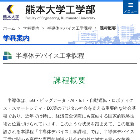
メニューを閉じる
メニュー
ホーム
学科案内
半導体デバイス工学課程
課程概要
Japanese
English
学科案内
HOME
半導体デバイス工学課程
学部案内
学部長あいさつ
沿革
課程概要
教育目的・目標
教員特集
半導体は、5G・ビッグデータ・AI・IoT・自動運転・ロボティク
ス・スマートシティ・DX等のデジタル社会を支える重要的な社会基
学科案内
盤であり、近年では特に、経済安全保障にも直結する国家的戦略技
土木建築学科
術と位置づけられています。このような状況を踏まえて、この度新
機械数理工学科
設される本課程「半導体デバイス工学課程」では、半導体デバイス
情報電気工学科
工学に関わる高度な専門的知識と社会や自然に対する豊かな教養、