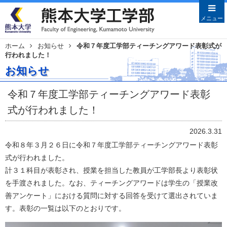
メニューを閉じる
メニュー
ホーム
お知らせ
令和７年度工学部ティーチングアワード表彰式が
行われました！
Japanese
English
お知らせ
HOME
令和７年度工学部ティーチングアワード表彰
学部案内
式が行われました！
学部長あいさつ
沿革
2026.3.31
教育目的・目標
令和８年３月２６日に令和７年度工学部ティーチングアワード表彰
教員特集
式が行われました。
計３１科目が表彰され、授業を担当した教員が工学部長より表彰状
学科案内
を手渡されました。なお、ティーチングアワードは学生の「授業改
土木建築学科
善アンケート」における質問に対する回答を受けて選出されていま
機械数理工学科
す。表彰の一覧は以下のとおりです。
情報電気工学科