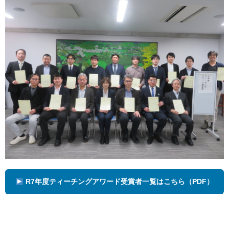
材料・応用化学科
半導体デバイス工学課程
取得資格
入試情報
学生活動
国際交流
施設紹介
お知らせ
交通アクセス
キャンパスマップ
R7年度ティーチングアワード受賞者一覧はこちら（PDF）
お問い合わせ
運用ポリシー