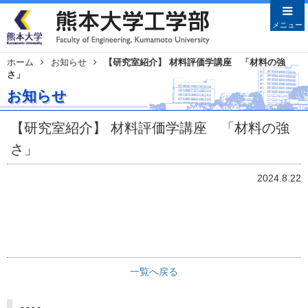
メニューを閉じる
メニュー
ホーム
お知らせ
【研究室紹介】 材料評価学講座 「材料の強
さ」
Japanese
English
お知らせ
HOME
【研究室紹介】 材料評価学講座 「材料の強
学部案内
さ」
学部長あいさつ
沿革
2024.8.22
教育目的・目標
教員特集
学科案内
土木建築学科
一覧へ戻る
機械数理工学科
情報電気工学科