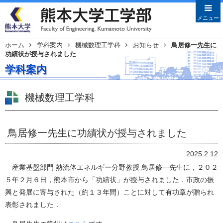
メニューを閉じる
メニュー
ホーム
学科案内
機械数理工学科
お知らせ
鳥居修一先生に
功績状が授与されました
Japanese
English
学科案内
HOME
学部案内
機械数理工学科
学部長あいさつ
沿革
鳥居修一先生に功績状が授与されました
教育目的・目標
2025.2.12
教員特集
産業基盤部門 熱流体エネルギー分野教授 鳥居修一先生に，２０２
学科案内
５年２月６日，熊本市から「功績状」が授与されました．市政の振
土木建築学科
興と発展に寄与された（約１３年間）ことに対して有功章が贈られ
機械数理工学科
表彰されました．
情報電気工学科