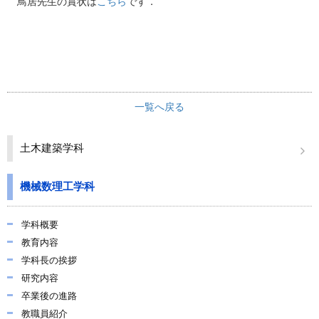
鳥居先生の賞状は
こちら
です．
材料・応用化学科
半導体デバイス工学課程
取得資格
入試情報
一覧へ戻る
学生活動
国際交流
土木建築学科
施設紹介
機械数理工学科
お知らせ
交通アクセス
学科概要
教育内容
キャンパスマップ
学科長の挨拶
お問い合わせ
研究内容
卒業後の進路
運用ポリシー
教職員紹介