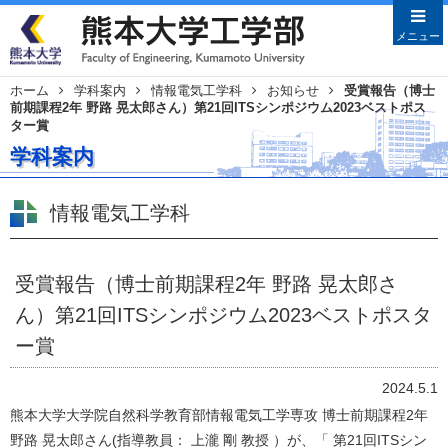
メニューを閉じる
メニュー
ホーム
学科案内
情報電気工学科
お知らせ
受賞報告（博士
前期課程2年 野路 晃太郎さん）第21回ITSシンポジウム2023ベストポス
Japanese
English
ター賞
HOME
学科案内
学部案内
情報電気工学科
学部長あいさつ
沿革
教育目的・目標
受賞報告（博士前期課程2年 野路 晃太郎さ
教員特集
ん）第21回ITSシンポジウム2023ベストポスタ
ー賞
学科案内
土木建築学科
2024.5.1
機械数理工学科
熊本大学大学院自然科学教育部情報電気工学専攻 博士前期課程2年
情報電気工学科
野路 晃太郎さん(指導教員： 上瀧 剛 教授 ）が、「 第21回ITSシン