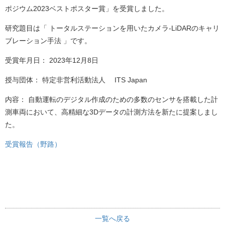
ポジウム2023ベストポスター賞」を受賞しました。
材料・応用化学科
半導体デバイス工学課程
研究題目は「 トータルステーションを用いたカメラ-LiDARのキャリ
ブレーション手法 」です。
取得資格
受賞年月日： 2023年12月8日
入試情報
授与団体： 特定非営利活動法人 ITS Japan
学生活動
国際交流
内容： 自動運転のデジタル作成のための多数のセンサを搭載した計
測車両において、高精細な3Dデータの計測方法を新たに提案しまし
施設紹介
た。
お知らせ
受賞報告（野路）
交通アクセス
キャンパスマップ
お問い合わせ
運用ポリシー
一覧へ戻る