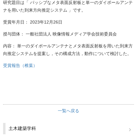
研究題目は「 パッシブなメタ表面反射板と単一のダイポールアンテ
材料・応用化学科
ナを用いた到来方向推定システム 」です。
半導体デバイス工学課程
受賞年月日： 2023年12月26日
取得資格
授与団体： 一般社団法人 映像情報メディア学会技術委員会
入試情報
内容： 単一のダイポールアンテナとメタ表面反射板を用いた到来方
学生活動
向推定システムを提案し，その構成方法，動作について検討した。
国際交流
受賞報告（椎葉）
施設紹介
お知らせ
交通アクセス
キャンパスマップ
一覧へ戻る
お問い合わせ
運用ポリシー
土木建築学科