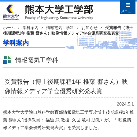
メニューを閉じる
メニュー
ホーム
学科案内
情報電気工学科
お知らせ
受賞報告（博士
後期課程1年 椎葉 響さん）映像情報メディア学会優秀研究発表賞
Japanese
English
学科案内
HOME
学部案内
情報電気工学科
学部長あいさつ
沿革
受賞報告（博士後期課程1年 椎葉 響さん）映
教育目的・目標
像情報メディア学会優秀研究発表賞
教員特集
2024.5.1
学科案内
熊本大学大学院自然科学教育部情報電気工学専攻博士後期課程1年椎
土木建築学科
葉 響さん(指導教員： 福迫 武 教授, 久世 竜司 助教）が、「 映像情
機械数理工学科
報メディア学会優秀研究発表賞」を受賞しました。
情報電気工学科