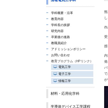
情報電気工学科
熊
学科概要・沿革
し
教育内容
学科長の挨拶
作
研究内容
受
卒業後の進路
教職員紹介
授
アドミッションポリシー
お問い合わせ
内
教育プログラム（HPリンク）
発
電気工学
バ
で
電子工学
が
情報工学
材料・応用化学科
半導体デバイス工学課程