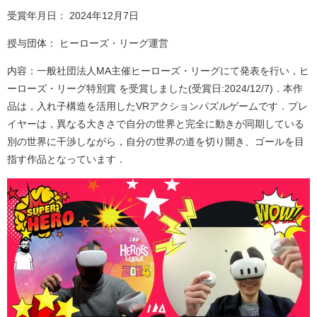
受賞年月日： 2024年12月7日
材料・応用化学科
半導体デバイス工学課程
授与団体： ヒーローズ・リーグ運営
取得資格
内容：一般社団法人MA主催ヒーローズ・リーグにて発表を行い，ヒ
入試情報
ーローズ・リーグ特別賞 を受賞しました(受賞日:2024/12/7)．本作
品は，入れ子構造を活用したVRアクションパズルゲームです．プレ
学生活動
イヤーは，異なる大きさで自分の世界と完全に動きが同期している
国際交流
別の世界に干渉しながら，自分の世界の道を切り開き、ゴールを目
指す作品となっています．
施設紹介
お知らせ
交通アクセス
キャンパスマップ
お問い合わせ
運用ポリシー