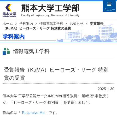
メニューを閉じる
メニュー
ホーム
学科案内
情報電気工学科
お知らせ
受賞報告
（KuMA）ヒーローズ・リーグ 特別賞の受賞
Japanese
English
学科案内
HOME
学部案内
情報電気工学科
学部長あいさつ
沿革
受賞報告（KuMA）ヒーローズ・リーグ 特別
教育目的・目標
賞の受賞
教員特集
2025.1.30
学科案内
熊本大学 工学部公認サークルKuMA(指導教員： 嵯峨 智 准教授 ）
土木建築学科
が、「ヒーローズ・リーグ 特別賞 」を受賞しました。
機械数理工学科
作品名は「
Recursive Me
」です。
情報電気工学科