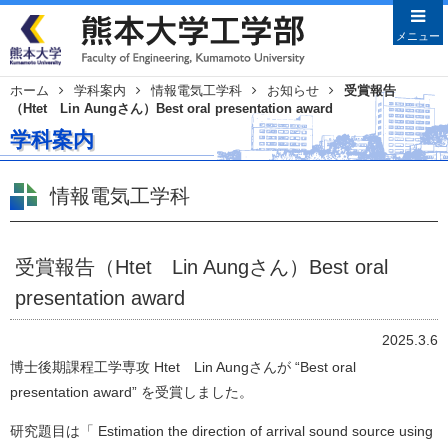
メニューを閉じる
メニュー
ホーム
学科案内
情報電気工学科
お知らせ
受賞報告
（Htet Lin Aungさん）Best oral presentation award
Japanese
English
学科案内
HOME
学部案内
情報電気工学科
学部長あいさつ
沿革
受賞報告（Htet Lin Aungさん）Best oral
教育目的・目標
presentation award
教員特集
2025.3.6
学科案内
博士後期課程工学専攻 Htet Lin Aungさんが “Best oral
土木建築学科
presentation award” を受賞しました。
機械数理工学科
研究題目は「 Estimation the direction of arrival sound source using
情報電気工学科