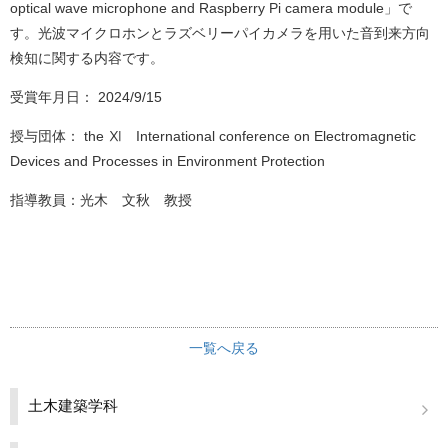
optical wave microphone and Raspberry Pi camera module」で
材料・応用化学科
す。光波マイクロホンとラズベリーパイカメラを用いた音到来方向
半導体デバイス工学課程
検知に関する内容です。
取得資格
受賞年月日： 2024/9/15
入試情報
授与団体： the Ⅺ International conference on Electromagnetic
学生活動
Devices and Processes in Environment Protection
国際交流
指導教員：光木 文秋 教授
施設紹介
お知らせ
交通アクセス
キャンパスマップ
一覧へ戻る
お問い合わせ
土木建築学科
運用ポリシー