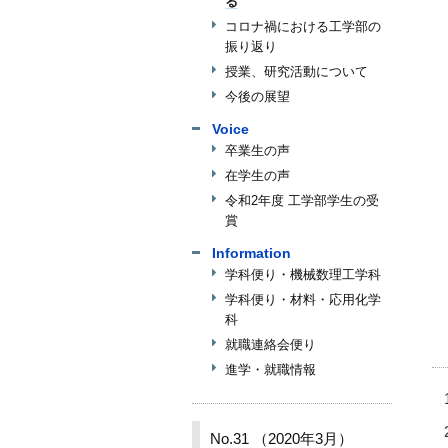
る
コロナ禍における工学部の
振り返り
授業、研究活動について
今後の展望
Voice
卒業生の声
在学生の声
令和2年度 工学部学生の受
賞
Information
学科便り・機械数理工学科
学科便り・材料・応用化学
科
就職連絡会便り
進学・就職情報
No.31 （2020年3月）